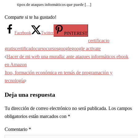
tipos de ataques informáticos que puede […]
Comparte si te ha gustado!
Facebook
Twitter
PINTEREST
certificacio
gratis
certificado
curso
cursos
google
google activate
Navegación
Hacer de mi web una muralla: ante ataques informáticos ebook
de
en Amazon
entradas
Itoo, formación económica en temás de programación y
tecnología
Deja una respuesta
Tu dirección de correo electrónico no será publicada.
Los campos
obligatorios están marcados con
*
Comentario
*